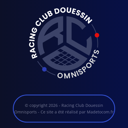
© copyright 2026 - Racing Club Douessin
Omnisports -
Ce site a été réalisé par Madetocom.fr